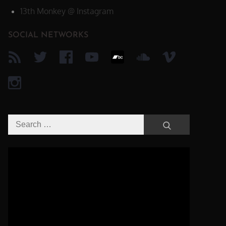
13th Monkey @ Instagram
SOCIAL NETWORKS
Search
Search
for:
Video-
Player