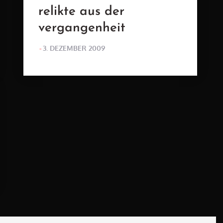
relikte aus der
vergangenheit
POSTED
3. DEZEMBER 2009
ON