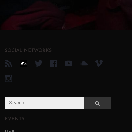
SOCIAL NETWORKS
Search
Search
for:
EVENTS
LIVE: