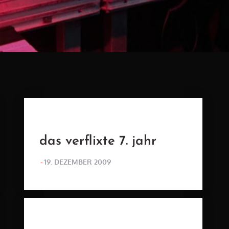
das verflixte 7. jahr
POSTED
19. DEZEMBER 2009
ON