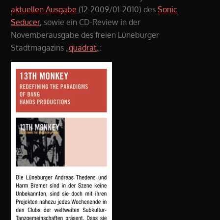
aktuellen Ausgabe
(12-2009/01-2010) des
Sonic
Seducer
, sowie ein CD-Review in der
Novemberausgabe des freien Lüneburger
Stadtmagazins „
quadrat
„: