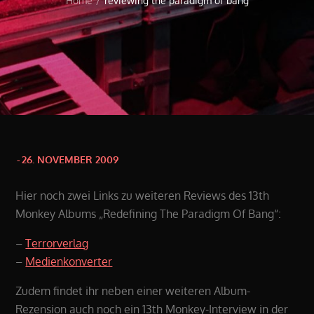
Home
reviewing the paradigm of bang
Posted
26. NOVEMBER 2009
on
Hier noch zwei Links zu weiteren Reviews des 13th
Monkey Albums „Redefining The Paradigm Of Bang“:
–
Terrorverlag
–
Medienkonverter
Zudem findet ihr neben einer weiteren Album-
Rezension auch noch ein 13th Monkey-Interview in der