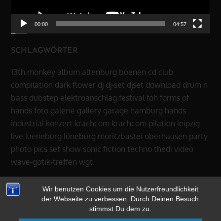
00:00
04:57
SCHLAGWÖRTER
13th monkey
album
altenburg
boenen
cd
club
compilation
dark flower
dj
dj-set
djset
download
drum n
bass
dubstep
elektroanschlag
festival
foh
forms of
hands
foto
galerie
gallery
garage
hamburg
hands
industrial
konzert
krachcom
krachcom.pilation
leipzig
live
lueneburg
lüneburg
moritzbastei
oberhausen
party
photo
pics
set
show
sonic fiction
techno
thedi
video
wave-gotik-treffen
wgt
Wir benutzen Cookies um die Nutzerfreundlichkeit
der Webseite zu verbessen. Durch Deinen Besuch
stimmst Du dem zu.
Copyright © 2026
13th MONKEY
|
datenschutz