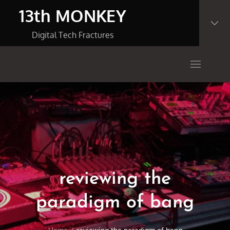
Skip
13th MONKEY
to
content
Digital Tech Fractures
reviewing the
paradigm of bang