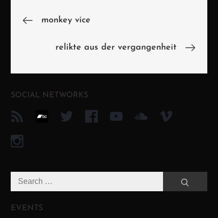
Beitragsnavigation
monkey vice
relikte aus der vergangenheit
SOCIAL NETWORKS
Search
Search
for:
EVENTS