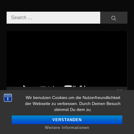
Search
Search
for:
Video-
Player
00:00
04:57
Wir benutzen Cookies um die Nutzerfreundlichkeit
der Webseite zu verbessen. Durch Deinen Besuch
SCHLAGWÖRTER
stimmst Du dem zu.
VERSTANDEN
13th monkey
album
altenburg
boenen
cd
club
Weitere Informationen
compilation
dark flower
dj
dj-set
djset
download
drum n