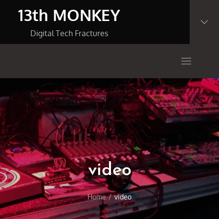
Skip
13th MONKEY
to
content
Digital Tech Fractures
video
Home
video