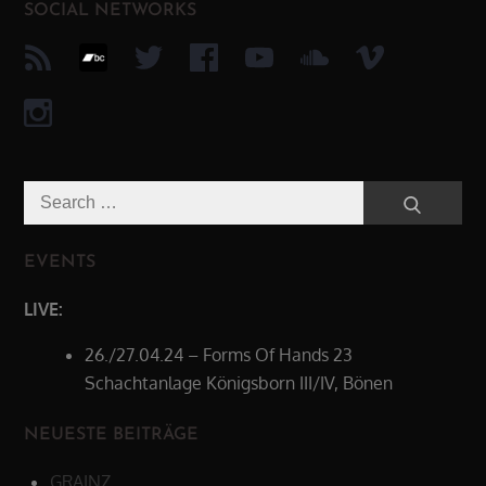
SOCIAL NETWORKS
Search
Search
for:
EVENTS
LIVE:
26./27.04.24 – Forms Of Hands 23
Schachtanlage Königsborn III/IV, Bönen
NEUESTE BEITRÄGE
GRAINZ