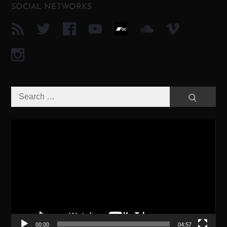
SOCIAL NETWORKS
Search
Search
for:
Video-
Player
00:00
04:57