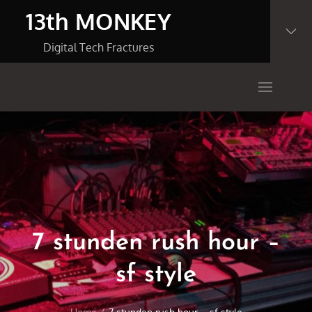
Skip
13th MONKEY
to
content
Digital Tech Fractures
7 stunden rush hour –
sf style