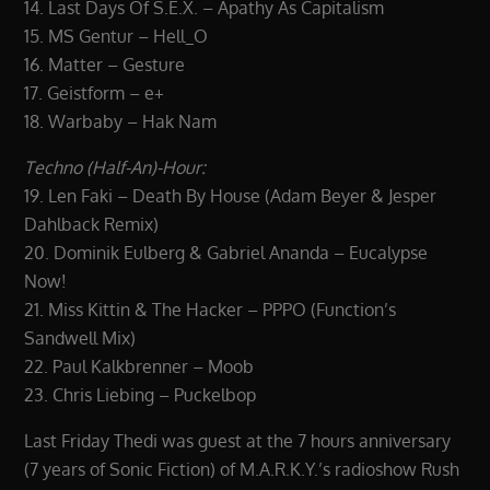
14. Last Days Of S.E.X. – Apathy As Capitalism
15. MS Gentur – Hell_O
16. Matter – Gesture
17. Geistform – e+
18. Warbaby – Hak Nam
Techno (Half-An)-Hour:
19. Len Faki – Death By House (Adam Beyer & Jesper
Dahlback Remix)
20. Dominik Eulberg & Gabriel Ananda – Eucalypse
Now!
21. Miss Kittin & The Hacker – PPPO (Function’s
Sandwell Mix)
22. Paul Kalkbrenner – Moob
23. Chris Liebing – Puckelbop
Last Friday Thedi was guest at the 7 hours anniversary
(7 years of Sonic Fiction) of M.A.R.K.Y.’s radioshow Rush