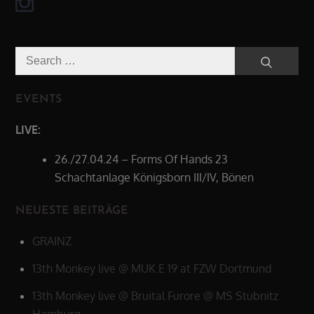
Search
Search
for:
EVENTS
LIVE:
26./27.04.24 – Forms Of Hands 23
Schachtanlage Königsborn III/IV, Bönen
NEUESTE BEITRÄGE
GRAINZ
13th Monkey live @ MUK.E 19 at FZW Dortmund
13th Monkey live @ Bruital Furore @ MS Stubnitz
Hamburg