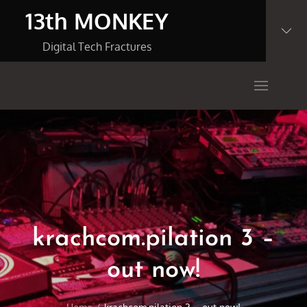
Skip
13th MONKEY
to
content
Digital Tech Fractures
krachcom.pilation 3 –
out now!