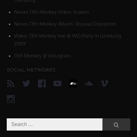
Neues 13th Monkey Video: Kraken
Neues 13th Monkey Album: Abyssal Disruption
Video: 13th Monkey live @ WG-Party in Lüneburg
2009
13th Monkey @ Instagram
SOCIAL NETWORKS
Search
Search
for: