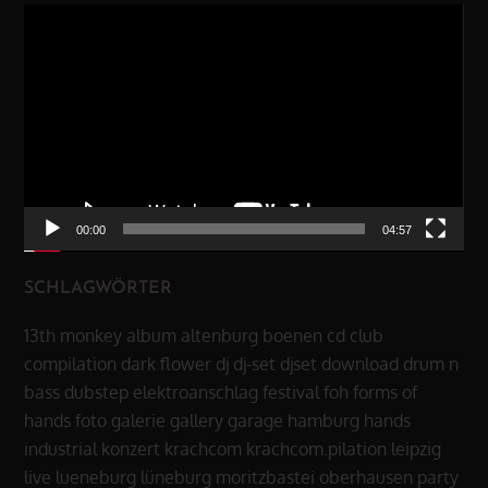
Video-
Player
00:00
04:57
SCHLAGWÖRTER
13th monkey
album
altenburg
boenen
cd
club
compilation
dark flower
dj
dj-set
djset
download
drum n
bass
dubstep
elektroanschlag
festival
foh
forms of
hands
foto
galerie
gallery
garage
hamburg
hands
industrial
konzert
krachcom
krachcom.pilation
leipzig
live
lueneburg
lüneburg
moritzbastei
oberhausen
party