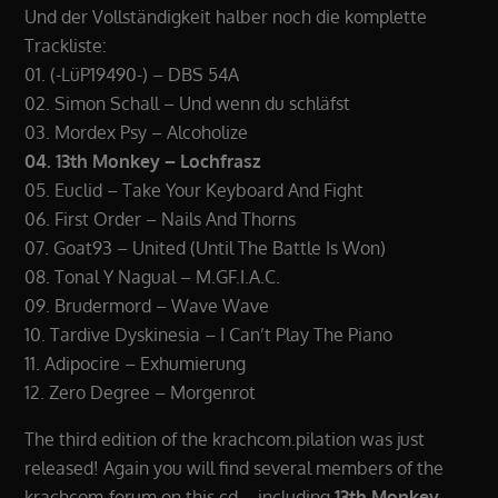
Und der Vollständigkeit halber noch die komplette
Trackliste:
01. (-LüP19490-) – DBS 54A
02. Simon Schall – Und wenn du schläfst
03. Mordex Psy – Alcoholize
04. 13th Monkey – Lochfrasz
05. Euclid – Take Your Keyboard And Fight
06. First Order – Nails And Thorns
07. Goat93 – United (Until The Battle Is Won)
08. Tonal Y Nagual – M.GF.I.A.C.
09. Brudermord – Wave Wave
10. Tardive Dyskinesia – I Can’t Play The Piano
11. Adipocire – Exhumierung
12. Zero Degree – Morgenrot
The third edition of the krachcom.pilation was just
released! Again you will find several members of the
krachcom-forum on this cd – including
13th Monkey