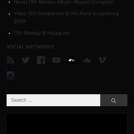
Neues 13th Monkey Album: Abyssal Disruption
Video: 13th Monkey live @ WG-Party in Lüneburg
2009
13th Monkey @ Instagram
SOCIAL NETWORKS
Search
Search
for:
Video-
Player