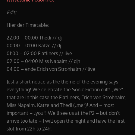
Edit:
Hier der Timetable:
22:00 – 00:00 Thedi // dj
00:00 – 01:00 Katze // dj
01:00 – 02:00 Flatliners // live
02:00 – 04:00 Miss Napalm // djn
04:00 – ende Erich von Strohhalm // live
Just a short notice as the theme of the evening says
everything! We celebrate the Sonic Fiction cult! „We“
that are in this case the Flatliners, Erich von Strohhalm,
Miss Napalm, Katze and Thedi („me“)! And – most
important – „you“! We’ll see us at the P2 – but don’t
arrive too late – I will open the night and have the first
slot from 22h to 24h!