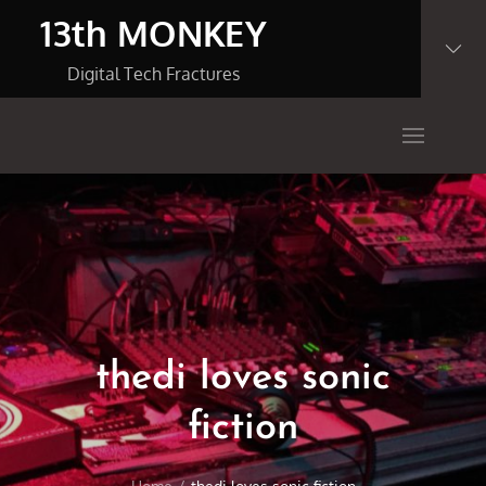
Skip
13th MONKEY
to
content
Digital Tech Fractures
thedi loves sonic
fiction