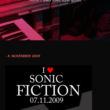
Home
thedi loves sonic fiction
Posted
4. NOVEMBER 2009
on