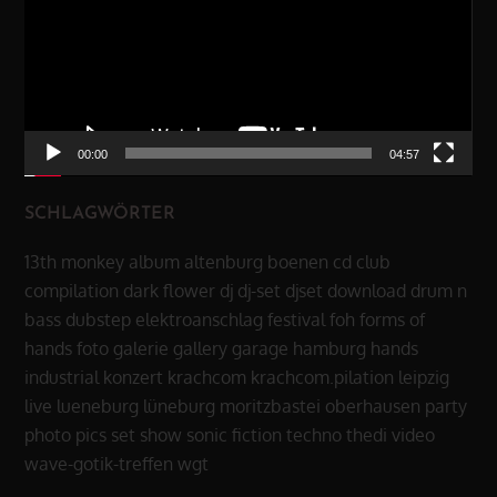
00:00
04:57
SCHLAGWÖRTER
13th monkey
album
altenburg
boenen
cd
club
compilation
dark flower
dj
dj-set
djset
download
drum n
bass
dubstep
elektroanschlag
festival
foh
forms of
hands
foto
galerie
gallery
garage
hamburg
hands
industrial
konzert
krachcom
krachcom.pilation
leipzig
live
lueneburg
lüneburg
moritzbastei
oberhausen
party
photo
pics
set
show
sonic fiction
techno
thedi
video
wave-gotik-treffen
wgt