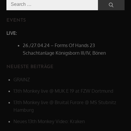
Search
Search
for:
EVENTS
LIVE:
26./27.04.24 – Forms Of Hands 23
Schachtanlage Königsborn III/IV, Bönen
NEUESTE BEITRÄGE
GRAINZ
13th Monkey live @ MUK.E 19 at FZW Dortmund
13th Monkey live @ Bruital Furore @ MS Stubnitz
Hamburg
Neues 13th Monkey Video: Kraken