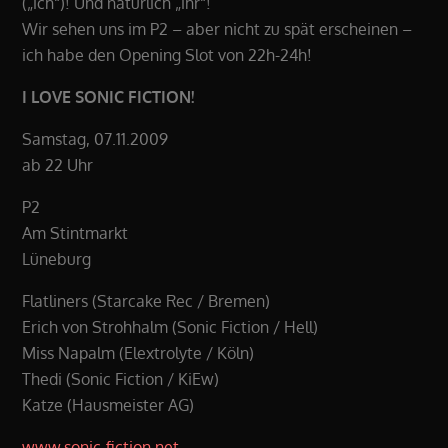
(„ich“)! Und natürlich „ihr“!
Wir sehen uns im P2 – aber nicht zu spät erscheinen –
ich habe den Opening Slot von 22h-24h!
I LOVE SONIC FICTION!
Samstag, 07.11.2009
ab 22 Uhr
P2
Am Stintmarkt
Lüneburg
Flatliners (Starcake Rec / Bremen)
Erich von Strohhalm (Sonic Fiction / Hell)
Miss Napalm (Elextrolyte / Köln)
Thedi (Sonic Fiction / KiEw)
Katze (Hausmeister AG)
www.sonic-fiction.net