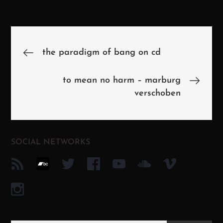
Beitragsnavigation
the paradigm of bang on cd
to mean no harm – marburg
verschoben
SOCIAL NETWORKS