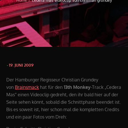
Home
cedera mas videoclip von christian grundey
Posted
19. JUNI 2009
on
Der Hamburger Regisseur Christian Grundey
von
Brainsmack
hat für den
13th Monkey
-Track „Cedera
Mas“ einen Videoclip gedreht, den ihr bald hier auf der
Seite sehen könnt, sobald die Schnittphase beendet ist.
Bis es soweit ist, hier schon mal die kompletten Credits
und ein paar Fotos vom Dreh: