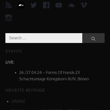
Search
Search
for:
EVENTS
LIVE:
26./27.04.24 – Forms Of Hands 23
Schachtanlage Königsborn III/IV, Bönen
NEUESTE BEITRÄGE
GRAINZ