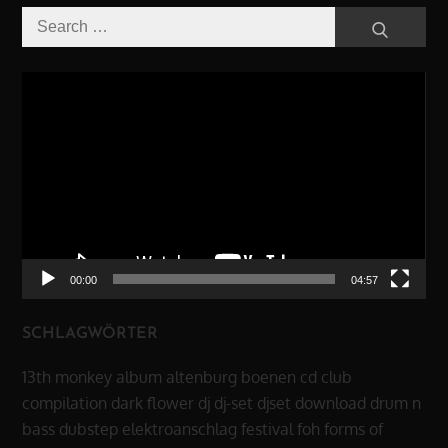
Search
Search
for:
Video-
Player
00:00
04:57
SCHLAGWÖRTER
13th monkey
album
altenburg
boenen
cd
club
compilation
dark flower
dj
dj-set
djset
download
drum n
bass
dubstep
elektroanschlag
festival
foh
forms of