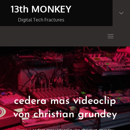
Skip
13th MONKEY
to
content
Digital Tech Fractures
cedera mas videoclip
von christian grundey