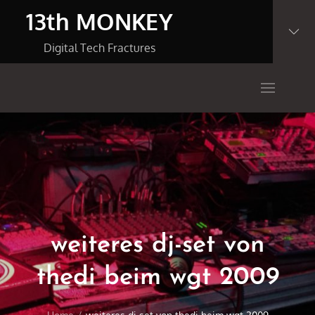
Skip
13th MONKEY
to
content
Digital Tech Fractures
weiteres dj-set von
thedi beim wgt 2009