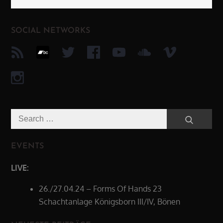
SOCIAL NETWORKS
Search
Search
for:
EVENTS
LIVE:
26./27.04.24 – Forms Of Hands 23
Schachtanlage Königsborn III/IV, Bönen