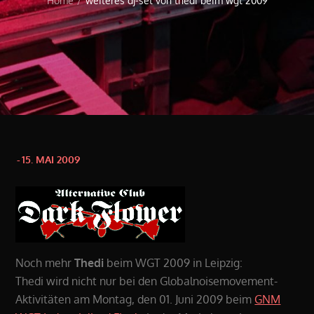
Home
weiteres dj-set von thedi beim wgt 2009
Posted
15. MAI 2009
on
Noch mehr
Thedi
beim WGT 2009 in Leipzig:
Thedi wird nicht nur bei den Globalnoisemovement-
Aktivitäten am Montag, den 01. Juni 2009 beim
GNM