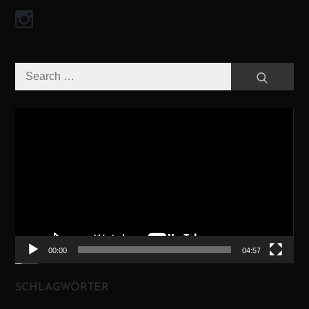
Search
Search
for:
Video-
Player
00:00
04:57
SCHLAGWÖRTER