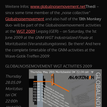
Weitere Infos:
www.globalnoisemovement.net
Thedi
–
since some time member of the „noise collective“
Globalnoisemovement
and also half of the
13th Monkey
duo- will be part of the Globalnoisemovement activities
at the
WGT 2009
Leipzig (GER) – on Saturday, the 1st
June 2009 at the
GNM WGT Industrialized Finale
at
Moritzbastei (Veranstaltungstonne). Be there! And here
the complete timetable of the GNM-activities at the
Wave-Gotik-Treffen 2009:
GLOBALNOISEMOVEMENT WGT ACTIVITIES 2009
Thursday
28.05.09
Moritzbas
tei OK
22:00h