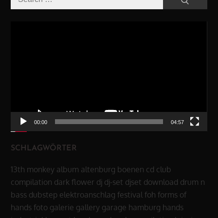
for:
Video-
Player
00:00
04:57
SCHLAGWÖRTER
13th monkey
album
altenburg
boenen
cd
club
compilation
dark flower
dj
dj-set
djset
download
drum n
bass
dubstep
elektroanschlag
festival
foh
forms of
hands
foto
galerie
gallery
garage
hamburg
hands