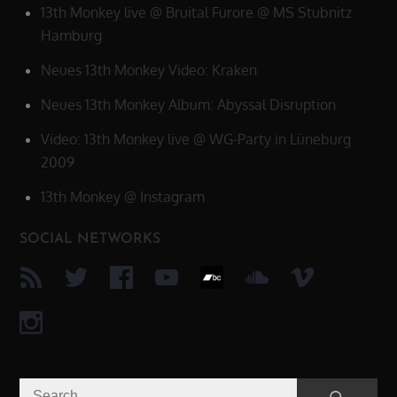
13th Monkey live @ Bruital Furore @ MS Stubnitz
Hamburg
Neues 13th Monkey Video: Kraken
Neues 13th Monkey Album: Abyssal Disruption
Video: 13th Monkey live @ WG-Party in Lüneburg
2009
13th Monkey @ Instagram
SOCIAL NETWORKS
Search
Search