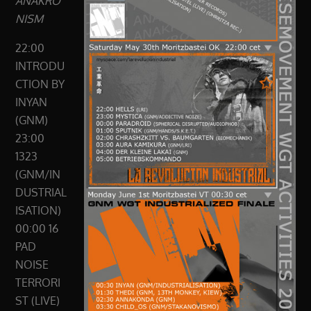
ANAKRO
NISM
22:00
INTRODU
CTION BY
INYAN
(GNM)
23:00
1323
(GNM/IN
DUSTRIAL
ISATION)
00:00 16
PAD
NOISE
TERRORI
ST (LIVE)