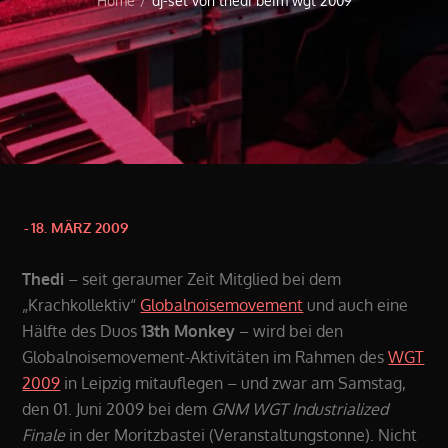
Home
dj-set von thedi beim wgt 2009
Posted
18. MÄRZ 2009
on
Thedi
– seit geraumer Zeit Mitglied bei dem
„Krachkollektiv“
Globalnoisemovement
und auch eine
Hälfte des Duos
13th Monkey
– wird bei den
Globalnoisemovement-Aktivitäten im Rahmen des
WGT
2009
in Leipzig mitauflegen – und zwar am Samstag,
den 01. Juni 2009 bei dem
GNM WGT Industrialized
Finale
in der Moritzbastei (Veranstaltungstonne). Nicht