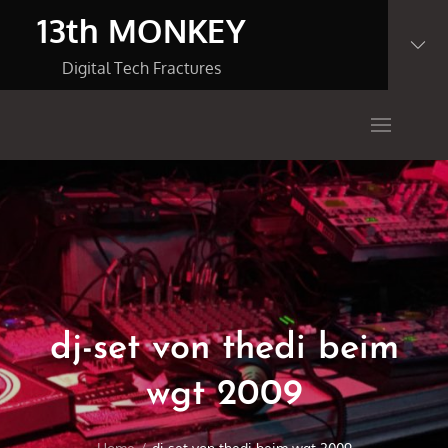
Skip
13th MONKEY
to
content
Digital Tech Fractures
dj-set von thedi beim
wgt 2009