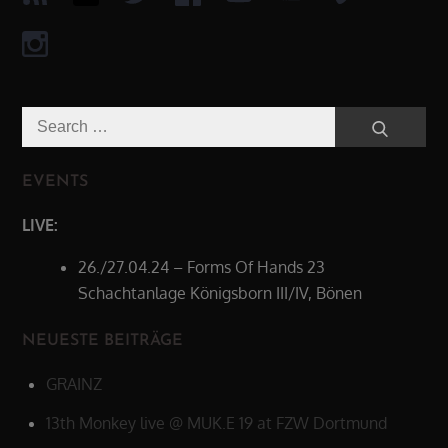
Search
Search
for:
EVENTS
LIVE:
26./27.04.24 – Forms Of Hands 23
Schachtanlage Königsborn III/IV, Bönen
NEUESTE BEITRÄGE
GRAINZ
13th Monkey live @ MUK.E 19 at FZW Dortmund