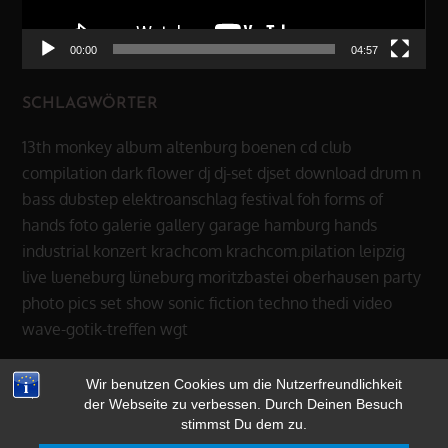
00:00
04:57
SCHLAGWÖRTER
13th monkey
album
altenburg
boenen
cd
club
compilation
dark flower
dj
dj-set
djset
download
drum n
bass
dubstep
elektroanschlag
festival
foh
forms of
hands
foto
galerie
gallery
garage
hamburg
hands
industrial
konzert
krachcom
krachcom.pilation
leipzig
live
lueneburg
lüneburg
moritzbastei
oberhausen
party
photo
pics
set
show
sonic fiction
techno
thedi
video
wave-gotik-treffen
wgt
Wir benutzen Cookies um die Nutzerfreundlichkeit
der Webseite zu verbessen. Durch Deinen Besuch
stimmst Du dem zu.
Copyright © 2026
13th MONKEY
|
datenschutz