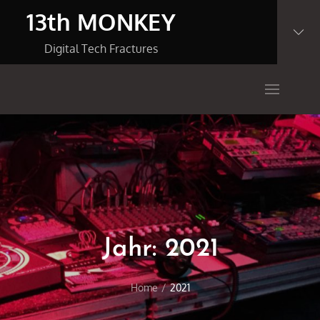
Skip
13th MONKEY
to
content
Digital Tech Fractures
Jahr:
2021
Home
2021