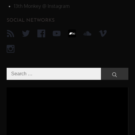
13th Monkey @ Instagram
SOCIAL NETWORKS
Search
Search
for:
Video-
Player