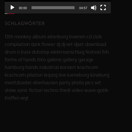
00:00
04:57
SCHLAGWÖRTER
13th monkey
album
altenburg
boenen
cd
club
compilation
dark flower
dj
dj-set
djset
download
drum n bass
dubstep
elektroanschlag
festival
foh
forms of hands
foto
galerie
gallery
garage
hamburg
hands
industrial
konzert
krachcom
krachcom.pilation
leipzig
live
lueneburg
lüneburg
moritzbastei
oberhausen
party
photo
pics
set
show
sonic fiction
techno
thedi
video
wave-gotik-
treffen
wgt