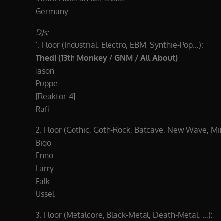
Germany
DJs:
1. Floor (Industrial, Electro, EBM, Synthie-Pop…):
Thedi (13th Monkey / GNM / All About)
Jason
Puppe
[Reaktor-4]
Rafi
2. Floor (Gothic, Goth-Rock, Batcave, New Wave, Min
Bigo
Enno
Larry
Falk
Ussel
3. Floor (Metalcore, Black-Metal, Death-Metal, …):