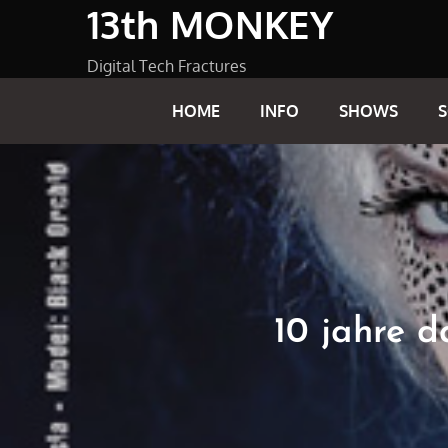
13th MONKEY
Skip
to
content
Digital Tech Fractures
HOME
INFO
SHOWS
10 jahre d