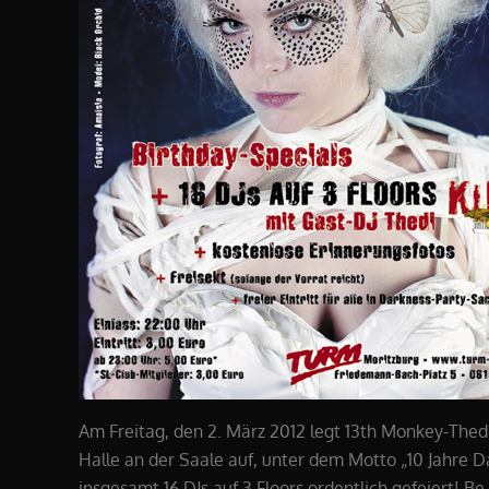
Am Freitag, den 2. März 2012 legt 13th Monkey-Thed
Halle an der Saale auf, unter dem Motto „10 Jahre 
insgesamt 16 DJs auf 3 Floors ordentlich gefeiert! Be