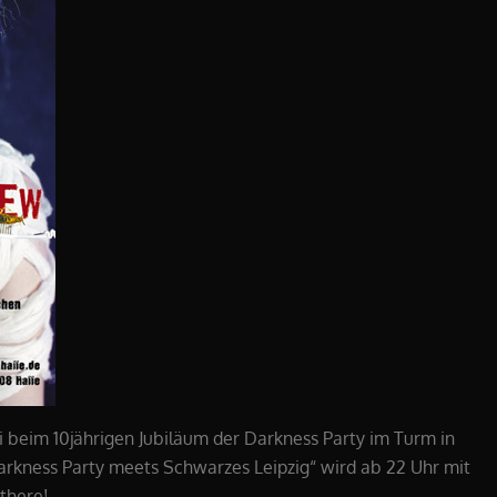
i beim 10jährigen Jubiläum der Darkness Party im Turm in
Darkness Party meets Schwarzes Leipzig“ wird ab 22 Uhr mit
 there!