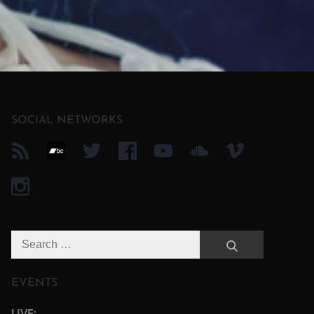
SOCIAL NETWORKS
Search
Search
for:
EVENTS
LIVE: