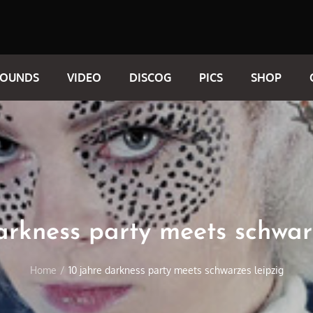
SOUNDS
VIDEO
DISCOG
PICS
SHOP
arkness party meets schwar
Home
10 jahre darkness party meets schwarzes leipzig