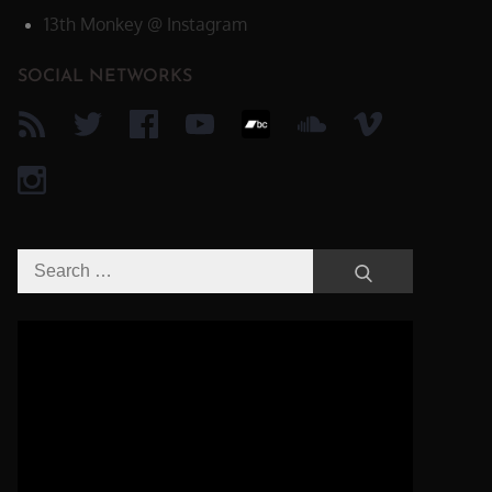
13th Monkey @ Instagram
SOCIAL NETWORKS
Search
Search
for:
Video-
Player