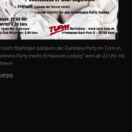
i beim 10jährigen Jubiläum der Darkness Party im Turm in
Darkness Party meets Schwarzes Leipzig“ wird ab 22 Uhr mit
 there!
IPZIG