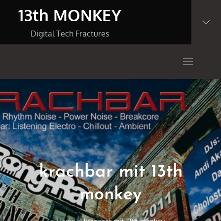
Skip
13th MONKEY
to
content
Digital Tech Fractures
krachbar mit 13th
monkey