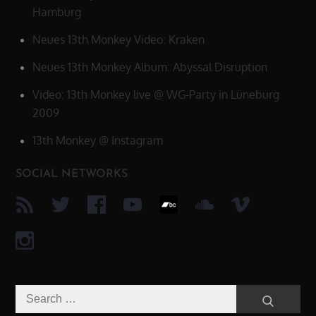
Hamburg
Neues 13th Monkey Video: Kraken
Neues 13th Monkey Album: Abyssal Disruption
Video: 13th Monkey live @ WG-Party in Lüneburg
2009
13th Monkey @ Instagram
SOCIAL NETWORKS
Search
Search
for: