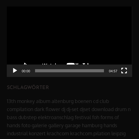
Video-
Player
00:00
04:57
SCHLAGWÖRTER
13th monkey
album
altenburg
boenen
cd
club
compilation
dark flower
dj
dj-set
djset
download
drum n
bass
dubstep
elektroanschlag
festival
foh
forms of
hands
foto
galerie
gallery
garage
hamburg
hands
industrial
konzert
krachcom
krachcom.pilation
leipzig