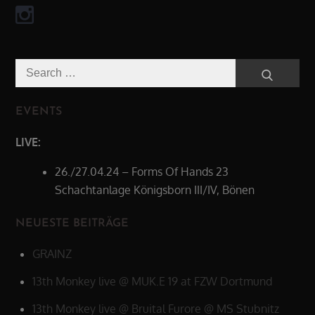
Search
Search
for:
EVENTS
LIVE:
26./27.04.24 – Forms Of Hands 23
Schachtanlage Königsborn III/IV, Bönen
NEUESTE BEITRÄGE
GRAINZ
13th Monkey live @ MUK.E 19 at FZW Dortmund
13th Monkey live @ Bruital Furore @ MS Stubnitz