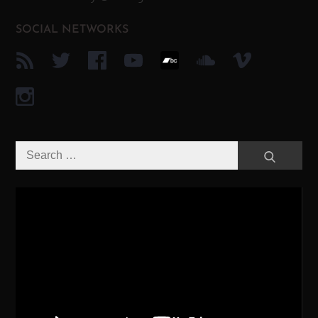
SOCIAL NETWORKS
Search
Search
for:
Video-
Player