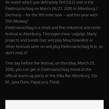
An event which you definately SHOULD visit is the
Elektroanschlag on March 26/27, 2010 in Altenburg /
Germany – for the 11th time now – and this year with
13th Monkey!
Elektroanschlag is a small and fine industrial and noise
festival in Altenburg, Thüringen (near Leipzig). Many
projects and bands that will play Maschinenfest or
other festivals later on will play Elektroanschlag first, so
don’t miss it!
One day before the festival, on thursday, March 25,
2010, you can get in Elektroanschlag mood at the
official warm-up party at the Villa Bar Altenburg. DJs:
M., Jana Dark, PapaLoco, Thedi