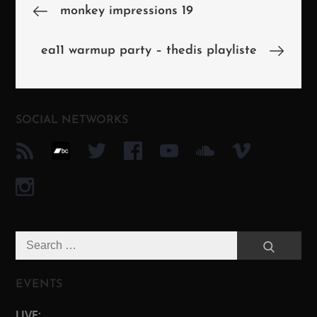
Beitragsnavigation
monkey impressions 19
ea11 warmup party – thedis playliste
SOCIAL NETWORKS
Search
Search
for:
EVENTS
LIVE: