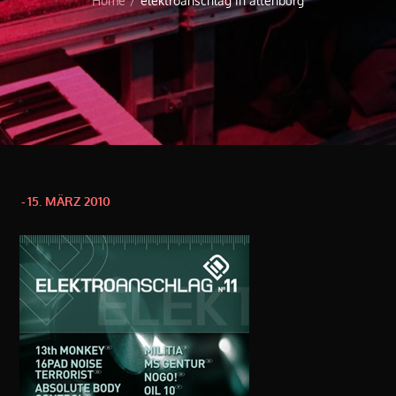
Home
elektroanschlag in altenburg
Posted
15. MÄRZ 2010
on