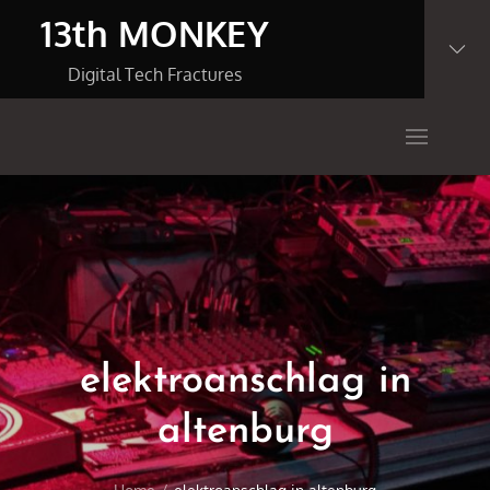
Skip
13th MONKEY
to
content
Digital Tech Fractures
elektroanschlag in
altenburg