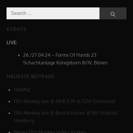
Search
Search
for:
EVENTS
LIVE:
26./27.04.24 – Forms Of Hands 23
Schachtanlage Königsborn III/IV, Bönen
NEUESTE BEITRÄGE
GRAINZ
13th Monkey live @ MUK.E 19 at FZW Dortmund
13th Monkey live @ Bruital Furore @ MS Stubnitz
Hamburg
Neues 13th Monkey Video: Kraken