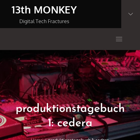
Skip
13th MONKEY
to
content
Digital Tech Fractures
produktionstagebuch
1: cedera