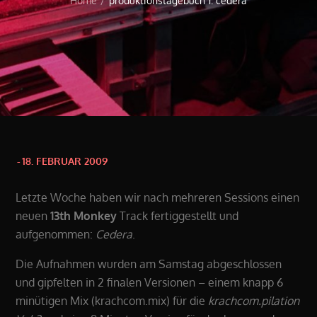
Home
produktionstagebuch 1: cedera
Posted
18. FEBRUAR 2009
on
Letzte Woche haben wir nach mehreren Sessions einen
neuen
13th Monkey
Track fertiggestellt und
aufgenommen:
Cedera
.
Die Aufnahmen wurden am Samstag abgeschlossen
und gipfelten in 2 finalen Versionen – einem knapp 6
minütigen Mix (krachcom.mix) für die
krachcom.pilation