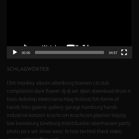
00:00
04:57
SCHLAGWÖRTER
13th monkey
album
altenburg
boenen
cd
club
compilation
dark flower
dj
dj-set
djset
download
drum n
bass
dubstep
elektroanschlag
festival
foh
forms of
hands
foto
galerie
gallery
garage
hamburg
hands
industrial
konzert
krachcom
krachcom.pilation
leipzig
live
lueneburg
lüneburg
moritzbastei
oberhausen
party
photo
pics
set
show
sonic fiction
techno
thedi
video