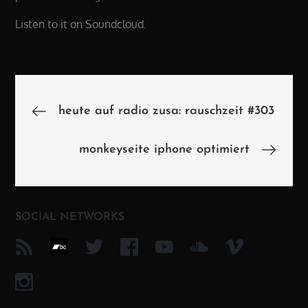
Listen to it on Soundcloud.
Beitragsnavigation
heute auf radio zusa: rauschzeit #303
monkeyseite iphone optimiert
SOCIAL NETWORKS