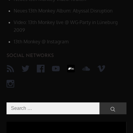
Neues 13th Monkey Album: Abyssal Disruption
Video: 13th Monkey live @ WG-Party in Lüneburg
2009
13th Monkey @ Instagram
SOCIAL NETWORKS
Search
Search
for:
Video-
Player