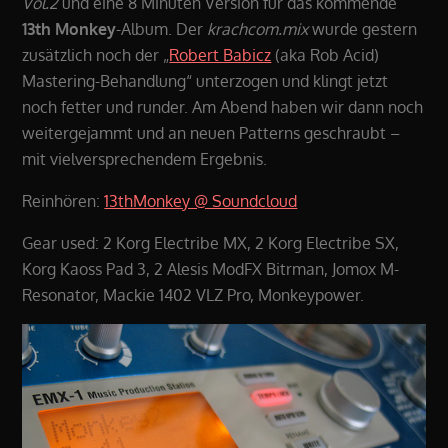
Vol.2
und eine 8 Minuten Version für das kommende
13th Monkey
-Album. Der
krachcom.mix
wurde gestern
zusätzlich noch der „
Robert Babicz
(aka Rob Acid)
Mastering-Behandlung“ unterzogen und klingt jetzt
noch fetter und runder. Am Abend haben wir dann noch
weitergejammt und an neuen Patterns geschraubt –
mit vielversprechendem Ergebnis.
Reinhören:
13thMonkey @ Soundcloud
Gear used: 2 Korg Electribe MX, 2 Korg Electribe SX,
Korg Kaoss Pad 3, 2 Alesis ModFX Bitrman, Jomox M-
Resonator, Mackie 1402 VLZ Pro, Monkeypower.