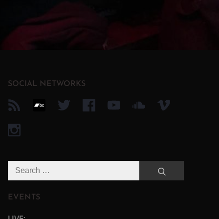
SOCIAL NETWORKS
Search
Search
for:
EVENTS
LIVE: