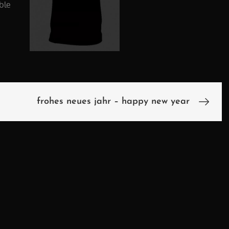
ble
frohes neues jahr – happy new year
n