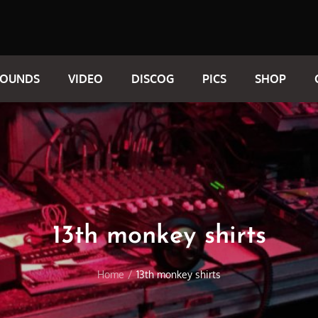
SOUNDS
VIDEO
DISCOG
PICS
SHOP
13th monkey shirts
Home
13th monkey shirts