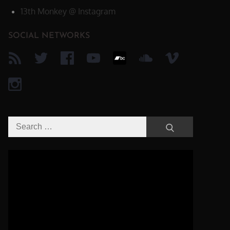
13th Monkey @ Instagram
SOCIAL NETWORKS
Search
Search
for:
Video-
Player